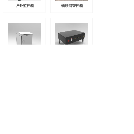
户外监控箱
物联网智控箱
户外防水箱
矩阵箱
<
1
2
3
4
5
...
10
11
>
北京创产优品技术有限公司
地址：北京市昌平区北七家镇林墅46号院
电话：18612806925
邮箱：ccyp_forward@163.com
网址：http://www.ccypin.com